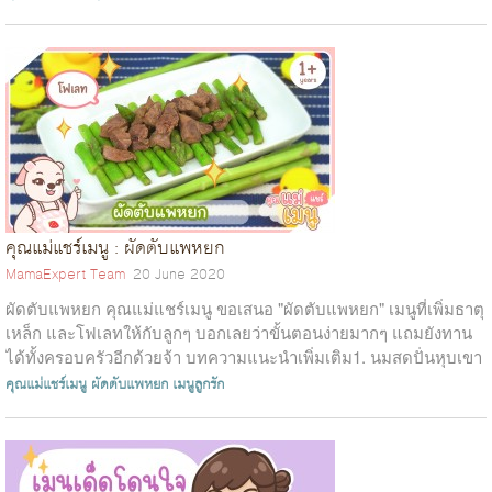
คุณแม่แชร์เมนู : ผัดตับแพหยก
MamaExpert Team
20 June 2020
ผัดตับแพหยก คุณแม่แชร์เมนู ขอเสนอ "ผัดตับแพหยก" เมนูที่เพิ่มธาตุ
เหล็ก และโฟเลทให้กับลูกๆ บอกเลยว่าขั้นตอนง่ายมากๆ แถมยังทาน
ได้ทั้งครอบครัวอีกด้วยจ้า บทความแนะนำเพิ่มเติม1. นมสดปั่นหุบเขา
ผลไม้2. แซ...
คุณแม่แชร์เมนู
ผัดตับแพหยก
เมนูลูกรัก