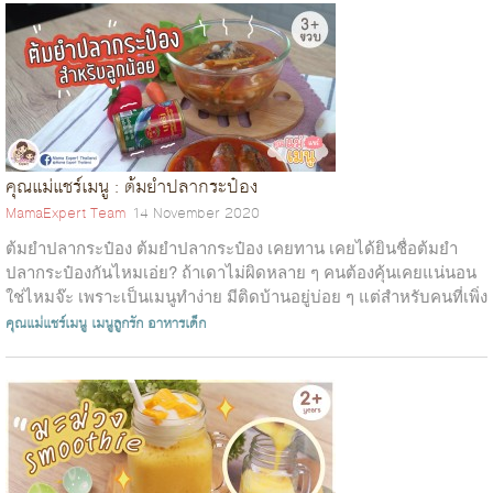
คุณแม่แชร์เมนู : ต้มยำปลากระป๋อง
MamaExpert Team
14 November 2020
ต้มยำปลากระป๋อง ต้มยำปลากระป๋อง เคยทาน เคยได้ยินชื่อต้มยำ
ปลากระป๋องกันไหมเอ่ย? ถ้าเดาไม่ผิดหลาย ๆ คนต้องคุ้นเคยแน่นอน
ใช่ไหมจ๊ะ เพราะเป็นเมนูทำง่าย มีติดบ้านอยู่บ่อย ๆ แต่สำหรับคนที่เพิ่ง
ได้ยินชื่อ&nb...
คุณแม่แชร์เมนู
เมนูลูกรัก
อาหารเด็ก