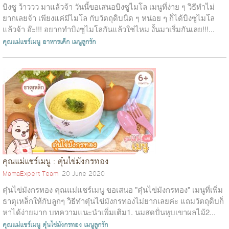
บิงซู ว้าววว มาแล้วจ้า วันนี้ขอเสนอบิงซูไมโล เมนูที่ง่าย ๆ วิธีทำไม่
ยากเลยจ้า เพียงแค่มีไมโล กับวัตถุดิบนิด ๆ หน่อย ๆ ก็ได้บิงซูไมโล
แล้วจ้า อ๊ะ!!! อยากทำบิงซูไมโลกันแล้วใช่ไหม งั้นมาเริ่มกันเลย!!!...
คุณแม่แชร์เมนู
อาหารเด็ก
เมนูลูกรัก
คุณแม่แชร์เมนู : ตุ๋นไข่มังกรทอง
MamaExpert Team
20 June 2020
ตุ๋นไข่มังกรทอง คุณแม่แชร์เมนู ขอเสนอ "ตุ๋นไข่มังกรทอง" เมนูที่เพิ่ม
ธาตุเหล็กให้กับลูกๆ วิธีทำตุ๋นไข่มังกรทองไม่ยากเลยค่ะ แถมวัตถุดิบก็
หาได้ง่ายมาก บทความแนะนำเพิ่มเติม1. นมสดปั่นหุบเขาผลไม้2...
คุณแม่แชร์เมนู
ตุ๋นไข่มังกรทอง
เมนูลูกรัก