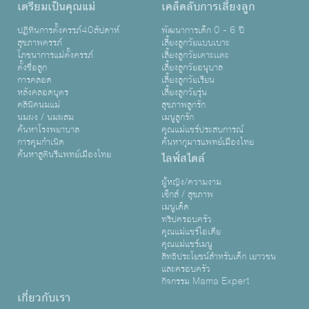
เตรียมเป็นคุณแม่
เคล็ดลับการเลี้ยงลูก
ปฏิทินการตั้งครรภ์40สัปดาห์
พัฒนาการเด็ก 0 - 6 ปี
สุขภาพครรภ์
เลี้ยงลูกวัยแบบเบาะ
โภชนาการแม่ตั้งครรภ์
เลี้ยงลูกวัยเตาะเเตะ
ตั้งชื่อลูก
เลี้ยงลูกวัยอนุบาล
การคลอด
เลี้ยงลูกวัยเรียน
หลังคลอดบุตร
เลี้ยงลูกวัยรุ่น
คลินิคนมแม่
สุขภาพลูกรัก
นมผง / นมผสม
เมนูลูกรัก
ค้นหาโรงพยาบาล
คุณแม่แชร์ประสบการณ์
การคุมกำเนิด
ค้นหากุมารแพทย์เมืองไทย
ค้นหาสูตินรีแพทย์เมืองไทย
ไลฟ์สไตล์
ผู้หญิง/ความงาม
เซ็กส์ / สุขภาพ
เมนูเด็ด
ทริปครอบครัว
คุณแม่แชร์ไอเดีย
คุณแม่แชร์เมนู
สิทธิประโยชน์สำหรับเด็ก เยาวชน
และครอบครัว
กิจกรรม Mama Expert
เกี่ยวกับเรา