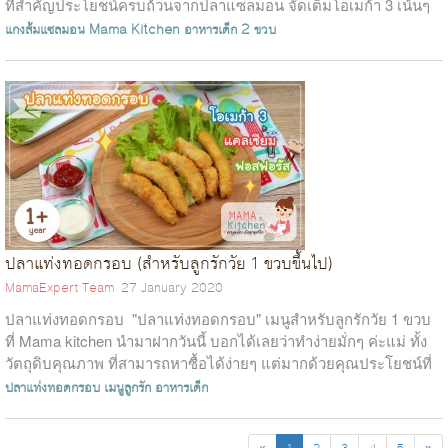
ที่สำคัญประโยชน์ครบถ้วนจากปลาแซลมอน จัดเต็มโอเมก้า 3 เน้นๆ
และผักนานาชนิด ที่ล...
แกงส้มแซลมอน
Mama Kitchen
อาหารเด็ก 2 ขวบ
ปลาแท่งทอดกรอบ (สำหรับลูกรักวัย 1 ขวบขึ้นไป)
MamaExpert Team
27 January 2020
ปลาแท่งทอดกรอบ "ปลาแท่งทอดกรอบ" เมนูสำหรับลูกรักวัย 1 ขวบ
ที่ Mama kitchen นำมาฝากวันนี้ บอกได้เลยว่าทำง่ายมั่กๆ ค่ะแม่ ทั้ง
วัตถุดิบคุณภาพ ที่สามารถหาซื้อได้ง่ายๆ แต่มากด้วยคุณประโยชน์ที่
สูงปรี...
ปลาแท่งทอดกรอบ
เมนูลูกรัก
อาหารเด็ก