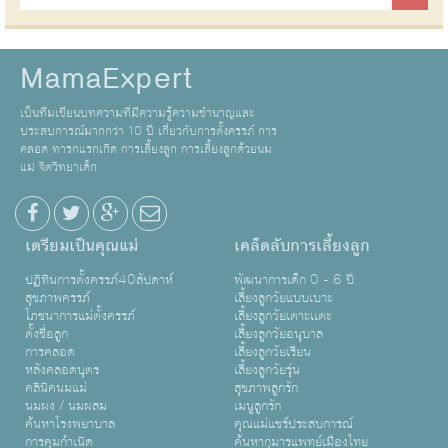
MamaExpert
เป็นทีมเขียนบทความที่มีความรู้ความชำนาญและ
ประสบการณ์มากกว่า 10 ปี เกี่ยวกับการตั้งครรภ์ การ
คลอด ทารกแรกเกิด การเลี้ยงลูก การเลี้ยงลูกด้วยนม
แม่ จิตวิทยาเด็ก
เตรียมเป็นคุณแม่
เคล็ดลับการเลี้ยงลูก
ปฏิทินการตั้งครรภ์40สัปดาห์
พัฒนาการเด็ก 0 - 6 ปี
สุขภาพครรภ์
เลี้ยงลูกวัยแบบเบาะ
โภชนาการแม่ตั้งครรภ์
เลี้ยงลูกวัยเตาะเเตะ
ตั้งชื่อลูก
เลี้ยงลูกวัยอนุบาล
การคลอด
เลี้ยงลูกวัยเรียน
หลังคลอดบุตร
เลี้ยงลูกวัยรุ่น
คลินิคนมแม่
สุขภาพลูกรัก
นมผง / นมผสม
เมนูลูกรัก
ค้นหาโรงพยาบาล
คุณแม่แชร์ประสบการณ์
การคุมกำเนิด
ค้นหากุมารแพทย์เมืองไทย