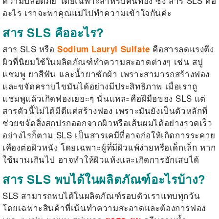
ความปลอดภัย โดยเฉพาะสำหรับคนท้อง ซึ่ง
สาร SLS
คือ
อะไร เราจะพาคุณแม่ไปทำความเข้าใจกันค่ะ
สาร SLS คืออะไร?
สาร SLS
หรือ
คือสารลดแรงตึง
Sodium Lauryl Sulfate
ผิวที่นิยมใช้ในผลิตภัณฑ์ทำความสะอาดต่างๆ เช่น สบู่
แชมพู ยาสีฟัน และน้ำยาซักผ้า เพราะสามารถสร้างฟอง
และขจัดคราบไขมันได้อย่างมีประสิทธิภาพ เมื่อเราถู
แชมพูแล้วเกิดฟองเยอะๆ นั่นแหละคือฝีมือของ SLS แต่
สารตัวนี้ไม่ได้มีดีแค่สร้างฟอง เพราะมันยังเป็นตัวหลักที่
ช่วยขจัดสิ่งสกปรกออกจากผิวหรือเส้นผมได้อย่างรวดเร็ว
อย่างไรก็ตาม SLS เป็นสารเคมีที่อาจก่อให้เกิดการระคาย
เคืองต่อผิวหนัง โดยเฉพาะผู้ที่มีผิวแพ้ง่ายหรือเด็กเล็ก หาก
ใช้นานเกินไป อาจทำให้ผิวแห้งและเกิดการอักเสบได้
สาร SLS พบได้ในผลิตภัณฑ์อะไรบ้าง?
SLS สามารถพบได้ในผลิตภัณฑ์รอบตัวเราแทบทุกวัน
โดยเฉพาะสินค้าที่เน้นทำความสะอาดและต้องการฟอง