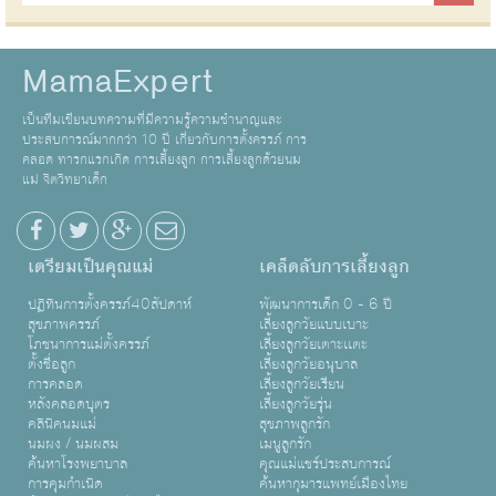
MamaExpert
เป็นทีมเขียนบทความที่มีความรู้ความชำนาญและ
ประสบการณ์มากกว่า 10 ปี เกี่ยวกับการตั้งครรภ์ การ
คลอด ทารกแรกเกิด การเลี้ยงลูก การเลี้ยงลูกด้วยนม
แม่ จิตวิทยาเด็ก
เตรียมเป็นคุณแม่
เคล็ดลับการเลี้ยงลูก
ปฏิทินการตั้งครรภ์40สัปดาห์
พัฒนาการเด็ก 0 - 6 ปี
สุขภาพครรภ์
เลี้ยงลูกวัยแบบเบาะ
โภชนาการแม่ตั้งครรภ์
เลี้ยงลูกวัยเตาะเเตะ
ตั้งชื่อลูก
เลี้ยงลูกวัยอนุบาล
การคลอด
เลี้ยงลูกวัยเรียน
หลังคลอดบุตร
เลี้ยงลูกวัยรุ่น
คลินิคนมแม่
สุขภาพลูกรัก
นมผง / นมผสม
เมนูลูกรัก
ค้นหาโรงพยาบาล
คุณแม่แชร์ประสบการณ์
การคุมกำเนิด
ค้นหากุมารแพทย์เมืองไทย