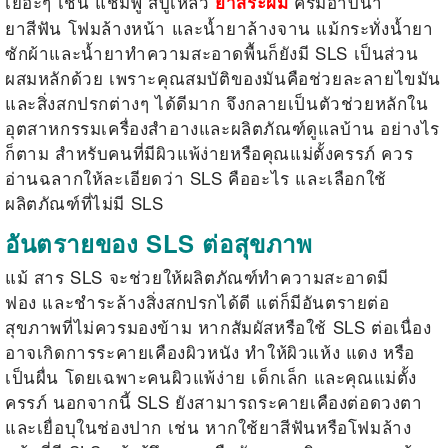
เยอะๆ เช่น แชมพู สบู่เหลว
ครีมอาบน้ำ
ยาสระผม
ยาสีฟัน โฟมล้างหน้า และน้ำยาล้างจาน แม้กระทั่งน้ำยา
ซักผ้าและน้ำยาทำความสะอาดพื้นก็ยังมี SLS เป็นส่วน
ผสมหลักด้วย เพราะคุณสมบัติของมันคือช่วยละลายไขมัน
และสิ่งสกปรกต่างๆ ได้ดีมาก จึงกลายเป็นตัวช่วยหลักใน
อุตสาหกรรมเครื่องสำอางและผลิตภัณฑ์ดูแลบ้าน อย่างไร
ก็ตาม สำหรับคนที่มีผิวแพ้ง่ายหรือคุณแม่ตั้งครรภ์ ควร
อ่านฉลากให้ละเอียดว่า
SLS คืออะไร
และเลือกใช้
ผลิตภัณฑ์ที่ไม่มี SLS
อันตรายของ SLS ต่อสุขภาพ
แม้
สาร SLS
จะช่วยให้ผลิตภัณฑ์ทำความสะอาดมี
ฟอง
และชำระล้างสิ่งสกปรกได้ดี แต่ก็มีอันตรายต่อ
สุขภาพที่ไม่ควรมองข้าม หากสัมผัสหรือใช้ SLS ต่อเนื่อง
อาจเกิดการระคายเคืองผิวหนัง ทำให้ผิวแห้ง แดง หรือ
เป็นผื่น โดยเฉพาะคนผิวแพ้ง่าย เด็กเล็ก และคุณแม่ตั้ง
ครรภ์ นอกจากนี้ SLS ยังสามารถระคายเคืองต่อดวงตา
และเยื่อบุในช่องปาก เช่น หากใช้ยาสีฟันหรือโฟมล้าง