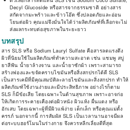
Decyl Glucoside หรือสารจากธรรมชาติ อย่างสาร
สกัดจากมะพร้าวและข้าวโอ๊ต ซึ่งปลอดภัยและอ่อน
โยนต่อผิว คุณแม่จึงมั่นใจได้ว่าผลิตภัณฑ์ที่เลือกจะไม่
ส่งผลกระทบต่อสุขภาพในระยะยาว
บทสรุป
สาร SLS
หรือ Sodium Lauryl Sulfate คือสารลดแรงตึง
ผิวที่นิยมใช้ในผลิตภัณฑ์ทำความสะอาด เช่น แชมพู สบู่
ยาสีฟัน น้ำยาล้างจาน และน้ำยาซักผ้า เพราะสามารถ
สร้างฟองและขจัดคราบไขมันหรือสิ่งสกปรกได้ดี SLS
เป็นสารเคมีที่มีคุณสมบัติละลายไขมันและสิ่งสกปรก ทำให้
ผลิตภัณฑ์ใช้งานง่ายและมีประสิทธิภาพ อย่างไรก็ตาม
SLS ก็มีข้อเสีย
โดยเฉพาะในด้านสุขภาพ เพราะอาจก่อ
ให้เกิดการระคายเคืองต่อผิวหนัง ผิวแห้ง ผื่นแดง หรือ
อักเสบ โดยเฉพาะผู้ที่มีผิวแพ้ง่าย เด็กเล็ก หรือคุณแม่ตั้ง
ครรภ์ นอกจากนี้ การสัมผัส SLS เป็นเวลานานอาจมีผล
ต่อระบบฮอร์โมนในร่างกาย จึงควรหลีกเลี่ยงดีที่สุด